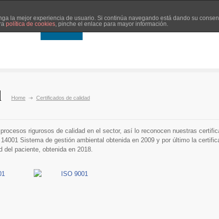
tenga la mejor experiencia de usuario. Si continúa navegando está dando su consen
tra
política de cookies
, pinche el enlace para mayor información.
ASYTER
CALIDAD
DIÁLISIS
CLÍNICAS
FUNDACIÓ
d
Home
Certificados de calidad
procesos rigurosos de calidad en el sector, así lo reconocen nuestras certif
 14001 Sistema de gestión ambiental obtenida en 2009 y por último la certif
d del paciente, obtenida en 2018.